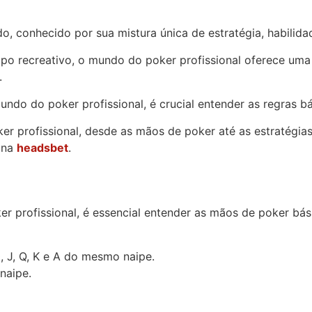
 conhecido por sua mistura única de estratégia, habilidad
 recreativo, o mundo do poker profissional oferece uma
.
ndo do poker profissional, é crucial entender as regras b
er profissional, desde as mãos de poker até as estratégia
 na
headsbet
.
 profissional, é essencial entender as mãos de poker bási
, J, Q, K e A do mesmo naipe.
naipe.