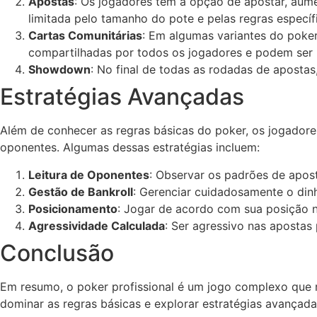
Apostas
: Os jogadores têm a opção de apostar, aume
limitada pelo tamanho do pote e pelas regras específ
Cartas Comunitárias
: Em algumas variantes do poker
compartilhadas por todos os jogadores e podem ser
Showdown
: No final de todas as rodadas de apost
Estratégias Avançadas
Além de conhecer as regras básicas do poker, os jogado
oponentes. Algumas dessas estratégias incluem:
Leitura de Oponentes
: Observar os padrões de apos
Gestão de Bankroll
: Gerenciar cuidadosamente o dinhe
Posicionamento
: Jogar de acordo com sua posição na
Agressividade Calculada
: Ser agressivo nas apostas
Conclusão
Em resumo, o poker profissional é um jogo complexo que 
dominar as regras básicas e explorar estratégias avança