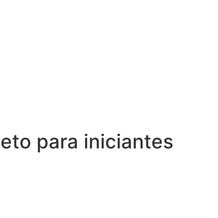
eto para iniciantes