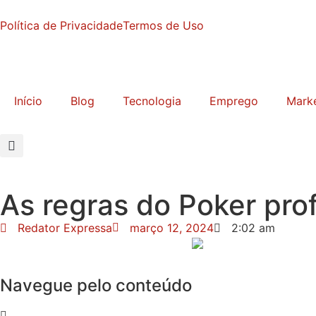
Política de Privacidade
Termos de Uso
Início
Blog
Tecnologia
Emprego
Marke
As regras do Poker prof
Redator Expressa
março 12, 2024
2:02 am
Navegue pelo conteúdo