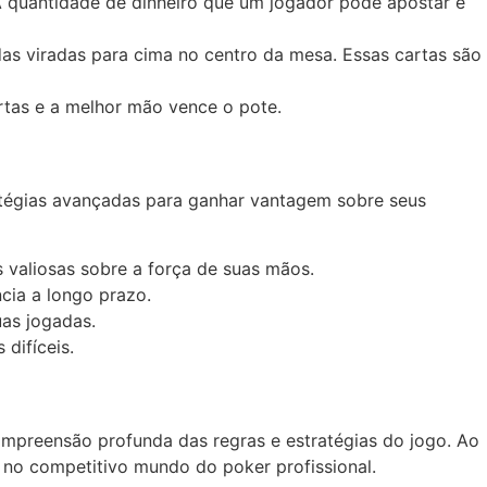
 A quantidade de dinheiro que um jogador pode apostar é
das viradas para cima no centro da mesa. Essas cartas são
rtas e a melhor mão vence o pote.
atégias avançadas para ganhar vantagem sobre seus
valiosas sobre a força de suas mãos.
ncia a longo prazo.
uas jogadas.
difíceis.
mpreensão profunda das regras e estratégias do jogo. Ao
 no competitivo mundo do poker profissional.