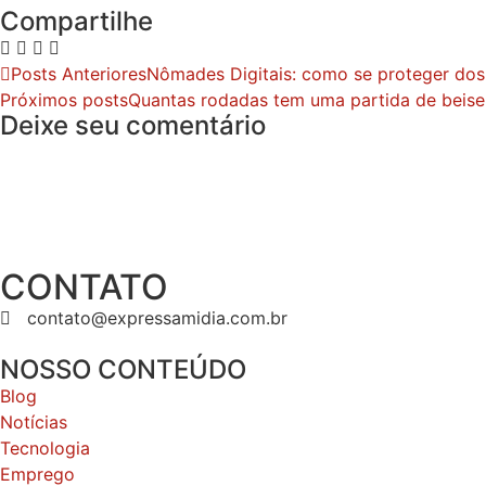
Compartilhe
Posts Anteriores
Nômades Digitais: como se proteger dos
Próximos posts
Quantas rodadas tem uma partida de beise
Deixe seu comentário
CONTATO
contato@expressamidia.com.br
NOSSO CONTEÚDO
Blog
Notícias
Tecnologia
Emprego