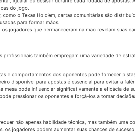
ntar, igualar ou desistir durante cada rodada de apostas.
icas do jogo.
, como o Texas Hold’em, cartas comunitárias são distribuí
 usadas para formar mãos.
as, os jogadores que permaneceram na mão revelam suas ca
res profissionais também empregam uma variedade de estr
tas e comportamentos dos oponentes pode fornecer pistas 
iro disponível para apostas é essencial para evitar a falê
 mesa pode influenciar significativamente a eficácia de s
 pode pressionar os oponentes e forçá-los a tomar decisões 
requer não apenas habilidade técnica, mas também uma co
das, os jogadores podem aumentar suas chances de sucesso