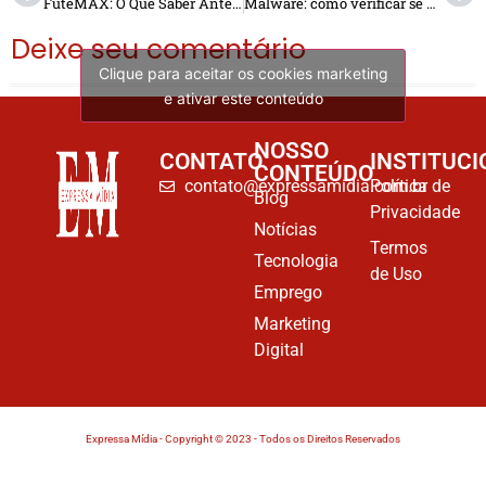
FuteMAX: O Que Saber Antes de Assistir Futebol Online
Malware: como verificar se há no computador?
Deixe seu comentário
Clique para aceitar os cookies marketing
e ativar este conteúdo
NOSSO
CONTATO
INSTITUCI
CONTEÚDO
contato@expressamidia.com.br
Política de
Blog
Privacidade
Notícias
Termos
Tecnologia
de Uso
Emprego
Marketing
Digital
Expressa Mídia - Copyright © 2023 - Todos os Direitos Reservados