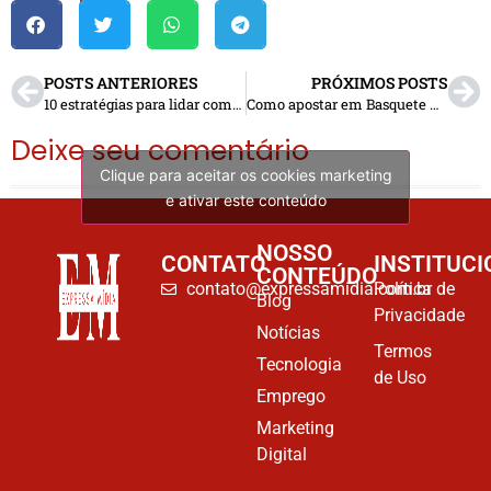
POSTS ANTERIORES
PRÓXIMOS POSTS
10 estratégias para lidar com reclamações de funcionários sobre horas extras não pagas
Como apostar em Basquete Online? Veja estratégias e dicas
Deixe seu comentário
Clique para aceitar os cookies marketing
e ativar este conteúdo
NOSSO
CONTATO
INSTITUCI
CONTEÚDO
contato@expressamidia.com.br
Política de
Blog
Privacidade
Notícias
Termos
Tecnologia
de Uso
Emprego
Marketing
Digital