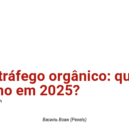
tráfego orgânico: qu
rno em 2025?
m
Василь Вовк (Pexels)