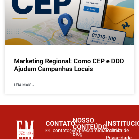
Marketing Regional: Como CEP e DDD
Ajudam Campanhas Locais
LEIA MAIS »
NOSSO
CONTATO
INSTITUCI
CONTEÚDO
contato@expressamidia.com.br
Política de
Blog
Privacidade