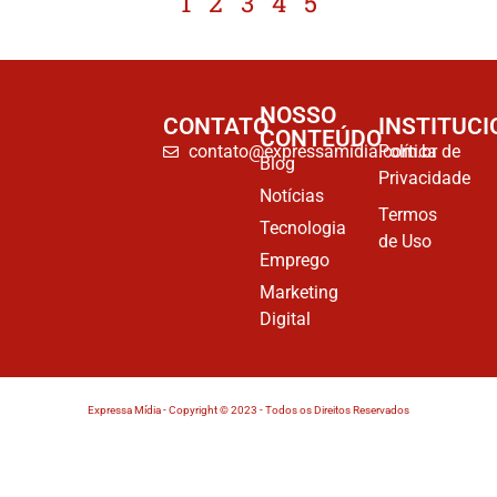
1
2
3
4
5
NOSSO
CONTATO
INSTITUCI
CONTEÚDO
contato@expressamidia.com.br
Política de
Blog
Privacidade
Notícias
Termos
Tecnologia
de Uso
Emprego
Marketing
Digital
Expressa Mídia - Copyright © 2023 - Todos os Direitos Reservados